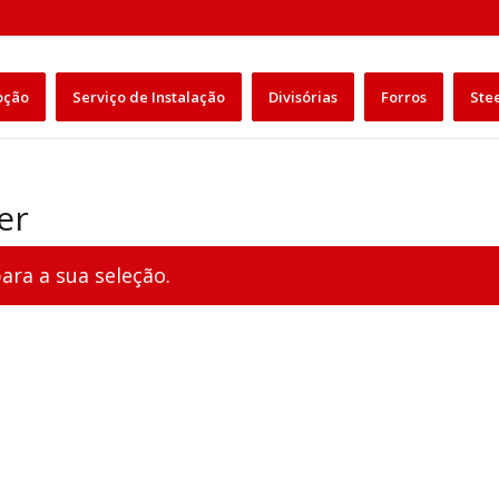
Pesquisar
produtos
oção
Serviço de Instalação
Divisórias
Forros
Ste
er
ra a sua seleção.