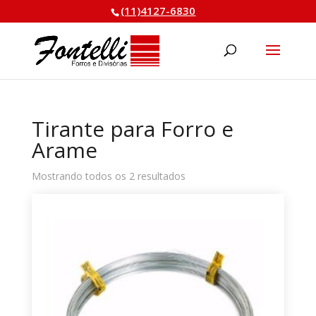
(11)4127-6830
Pesquisar
produtos
Tirante para Forro e
Arame
Classificado
Mostrando todos os 2 resultados
por
mais
recente