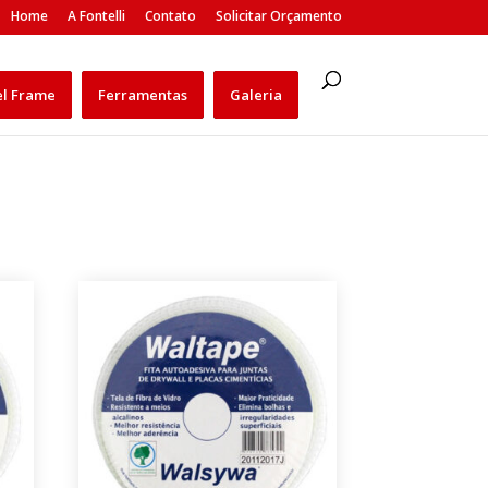
Home
A Fontelli
Contato
Solicitar Orçamento
el Frame
Ferramentas
Galeria