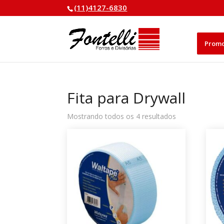
(11)4127-6830
Prom
Fita para Drywall
Classificado
Mostrando todos os 4 resultados
por
mais
recente