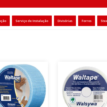
Pesquisar
produtos
oção
Serviço de Instalação
Divisórias
Forros
Ste