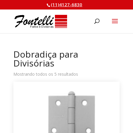
(11)4127-6830
Pesquisar
produtos
Dobradiça para
Divisórias
Classificado
Mostrando todos os 5 resultados
por
mais
recente